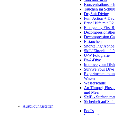
Konzentrationstec
Tauchen im Schulun
DrySuit Diving
Fun, Action + Devi
Erste Hilfe mit O2
Emergency First R
Decompresionstheo
Decompression Ca
Eistauchen
Snorkeling/ Apnoe
Skill/ Einzeltauchf
U/W Fotografie
Fit-2-Dive
Improve your Divi
Survive your Dive
Experimente im un
Wasser
Wasserschule
An Tümpel, Fluss,
und Meer
SMB - Surface ma
Sicherheit auf Safa
Ausbildungsstätten
Pool's