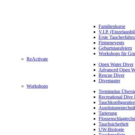
Familienkurse
V.I.P. (Einzelausbi
Erste Taucherfahr
Firmenevents
Geburtstagsfeiern
Workshops für Gr
ReActivate
Open Water Diver
Advanced Open Wa
Rescue Diver
Divemaster
Workshops
Terminplan Übersi
Recreational Dive 
Tauchkonfiguratio
Ausrüstungstechni
Tarierung
Flossenschlagtech
Tauchsicherheit
UW-Biologie
Tauchmedizin