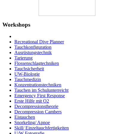
Workshops
Recreational Dive Planner
Tauchkonfiguration
Ausrüstungstechnik
Tarierung
Flossenschlagtechniken
Tauchsicherheit
UW-Biologie
Tauchmedizin
Konzentrationstechniken
Tauchen im Schulunterreicht
Emergency First Response
Erste Hilfe mit O2
Decompressionstheorie
Decompression Cambers
Eistauchen
Snorkeling/ Apnoe
Skill/ Einzeltauchfertigkeiten
U/W Fotografie