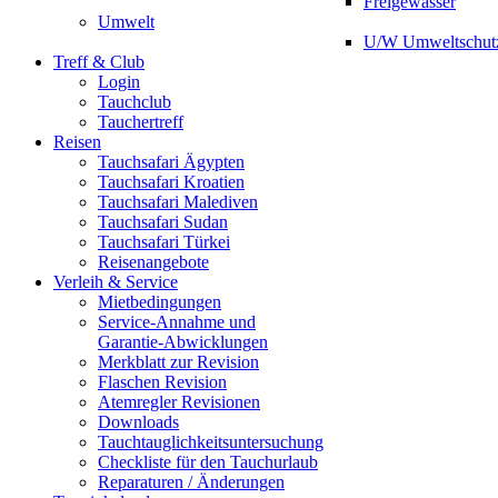
Freigewässer
Umwelt
U/W Umweltschut
Treff & Club
Login
Tauchclub
Tauchertreff
Reisen
Tauchsafari Ägypten
Tauchsafari Kroatien
Tauchsafari Malediven
Tauchsafari Sudan
Tauchsafari Türkei
Reisenangebote
Verleih & Service
Mietbedingungen
Service-Annahme und
Garantie-Abwicklungen
Merkblatt zur Revision
Flaschen Revision
Atemregler Revisionen
Downloads
Tauchtauglichkeitsuntersuchung
Checkliste für den Tauchurlaub
Reparaturen / Änderungen