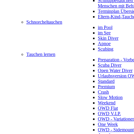
Schnuppertauchen 
Menschen mit Beh
Terminplan Übersi
Eltern-Kind-Tauch
Schnorcheltauchen
im Pool
im See
Skin Diver
Apnoe
Scubing
Tauchen lernen
Preparation - Vorb
Scuba Diver
Open Water Diver
Urlaubsversion 
Standard
Premium
Crash
Slow Motion
Weekend
OWD Flat
OWD V.I.P.
OWD - Variatione
One Week
OWD - Sidemount