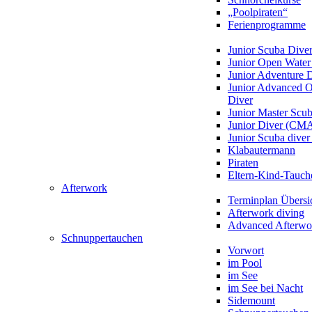
„Poolpiraten“
Ferienprogramme
Junior Scuba Dive
Junior Open Water
Junior Adventure 
Junior Advanced 
Diver
Junior Master Scu
Junior Diver (CM
Junior Scuba div
Klabautermann
Piraten
Eltern-Kind-Tauch
Afterwork
Terminplan Übersi
Afterwork diving
Advanced Afterwo
Schnuppertauchen
Vorwort
im Pool
im See
im See bei Nacht
Sidemount