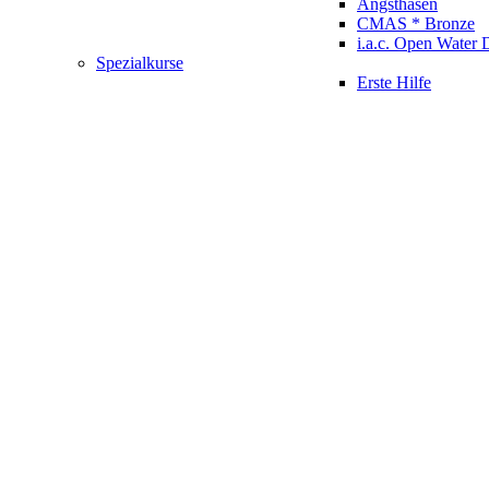
Angsthasen
CMAS * Bronze
i.a.c. Open Water 
Spezialkurse
Erste Hilfe