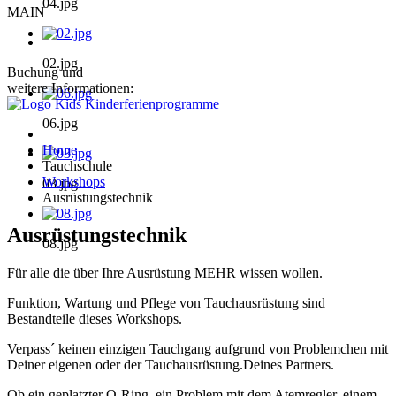
04.jpg
MAIN
02.jpg
Buchung und
weitere Informationen:
06.jpg
Home
Tauchschule
Workshops
03.jpg
Ausrüstungstechnik
Ausrüstungstechnik
08.jpg
Für alle die über Ihre Ausrüstung MEHR wissen wollen.
Funktion, Wartung und Pflege von Tauchausrüstung sind
Bestandteile dieses Workshops.
Verpass´ keinen einzigen Tauchgang aufgrund von Problemchen mit
Deiner eigenen oder der Tauchausrüstung.Deines Partners.
Ob ein geplatzter O-Ring, ein Problem mit dem Atemregler, einem