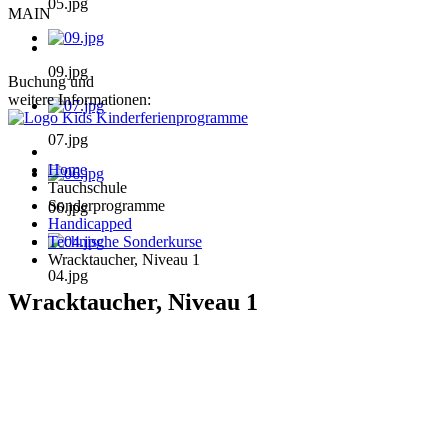
05.jpg
MAIN
09.jpg
Buchung und
weitere Informationen:
07.jpg
Home
Tauchschule
Sonderprogramme
06.jpg
Handicapped
Technische Sonderkurse
Wracktaucher, Niveau 1
04.jpg
Wracktaucher, Niveau 1