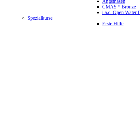
Angsthasen
CMAS * Bronze
i.a.c. Open Water 
Spezialkurse
Erste Hilfe