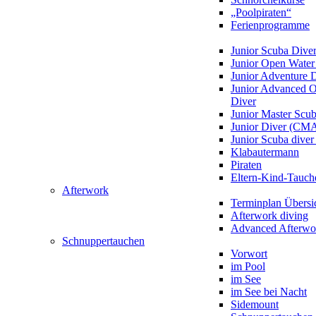
„Poolpiraten“
Ferienprogramme
Junior Scuba Dive
Junior Open Water
Junior Adventure 
Junior Advanced 
Diver
Junior Master Scu
Junior Diver (CM
Junior Scuba div
Klabautermann
Piraten
Eltern-Kind-Tauch
Afterwork
Terminplan Übersi
Afterwork diving
Advanced Afterwo
Schnuppertauchen
Vorwort
im Pool
im See
im See bei Nacht
Sidemount