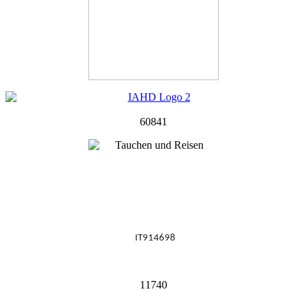
60841
IT914698
11740