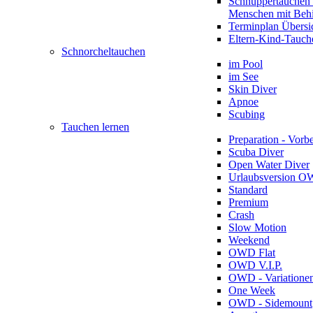
Schnuppertauchen 
Menschen mit Beh
Terminplan Übersi
Eltern-Kind-Tauch
Schnorcheltauchen
im Pool
im See
Skin Diver
Apnoe
Scubing
Tauchen lernen
Preparation - Vorb
Scuba Diver
Open Water Diver
Urlaubsversion 
Standard
Premium
Crash
Slow Motion
Weekend
OWD Flat
OWD V.I.P.
OWD - Variatione
One Week
OWD - Sidemount