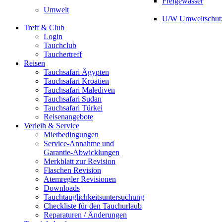
Freigewässer
Umwelt
U/W Umweltschut
Treff & Club
Login
Tauchclub
Tauchertreff
Reisen
Tauchsafari Ägypten
Tauchsafari Kroatien
Tauchsafari Malediven
Tauchsafari Sudan
Tauchsafari Türkei
Reisenangebote
Verleih & Service
Mietbedingungen
Service-Annahme und
Garantie-Abwicklungen
Merkblatt zur Revision
Flaschen Revision
Atemregler Revisionen
Downloads
Tauchtauglichkeitsuntersuchung
Checkliste für den Tauchurlaub
Reparaturen / Änderungen