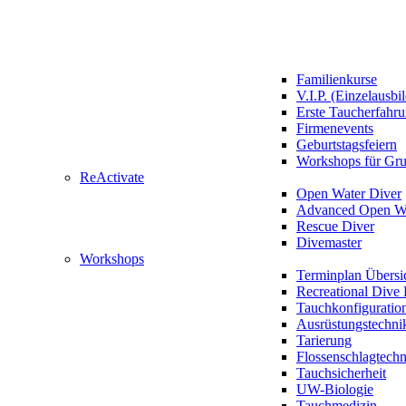
Familienkurse
V.I.P. (Einzelausbi
Erste Taucherfahr
Firmenevents
Geburtstagsfeiern
Workshops für Gr
ReActivate
Open Water Diver
Advanced Open Wa
Rescue Diver
Divemaster
Workshops
Terminplan Übersi
Recreational Dive 
Tauchkonfiguratio
Ausrüstungstechni
Tarierung
Flossenschlagtech
Tauchsicherheit
UW-Biologie
Tauchmedizin