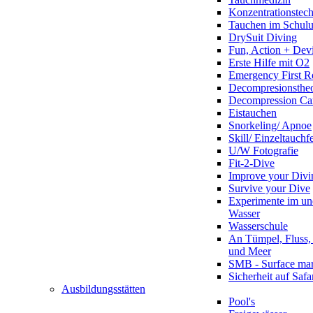
Konzentrationstec
Tauchen im Schulun
DrySuit Diving
Fun, Action + Devi
Erste Hilfe mit O2
Emergency First R
Decompresionstheo
Decompression Ca
Eistauchen
Snorkeling/ Apnoe
Skill/ Einzeltauchf
U/W Fotografie
Fit-2-Dive
Improve your Divi
Survive your Dive
Experimente im un
Wasser
Wasserschule
An Tümpel, Fluss,
und Meer
SMB - Surface ma
Sicherheit auf Safa
Ausbildungsstätten
Pool's