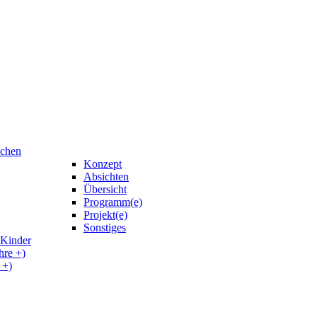
uchen
Konzept
Absichten
Übersicht
Programm(e)
Projekt(e)
Sonstiges
 Kinder
hre +)
 +)