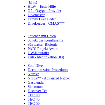
(EFR)
HLW – Erste Hilfe
O2 - Oxygen-Provider
Divemaster
Family Dive Leder
DiveLeader - CMAS***
Tauchen mit Haien
Schutz der Korallenriffe
Süßwasser-Biologie
PADI Projekt Aware
UW-Naturalist
Fish - Identifikation (ID)
Solo Diver
Decompression Procedures
Nitrox*
Nitrox** - Advanced Nitrox
Gasblender
Sidemount
Discover Tec
TEC 40
TEC 45
TEC 50