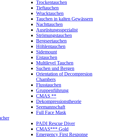
Trockentauchen
Tieftauchen
Wracktauchen
Tauchen in kalten Gewässern
Nachttauchen
Ausrüstungsspezialist
Strömungstauchen
Bergseetauchen
Höhlentauchen
Sidemount
Eistauchen
Multilevel Tauchen
Suchen und Bergen
Orientation of Decompresion
Chambers
Flusstauchen
Gruppenführung
CMAS **
Dekompressionstheorie
Seemannschaft
Full Face Mask
ucher
PADI Rescue Diver
CMAS*** Gold
Emergency First Response