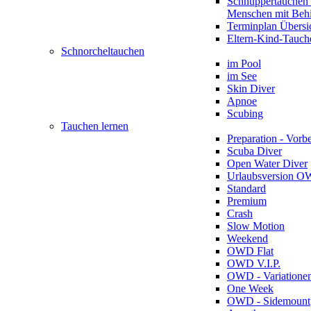
Schnuppertauchen 
Menschen mit Beh
Terminplan Übersi
Eltern-Kind-Tauch
Schnorcheltauchen
im Pool
im See
Skin Diver
Apnoe
Scubing
Tauchen lernen
Preparation - Vorb
Scuba Diver
Open Water Diver
Urlaubsversion 
Standard
Premium
Crash
Slow Motion
Weekend
OWD Flat
OWD V.I.P.
OWD - Variatione
One Week
OWD - Sidemount