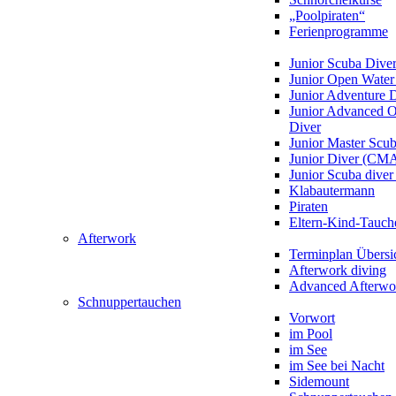
„Poolpiraten“
Ferienprogramme
Junior Scuba Dive
Junior Open Water
Junior Adventure 
Junior Advanced 
Diver
Junior Master Scu
Junior Diver (CM
Junior Scuba div
Klabautermann
Piraten
Eltern-Kind-Tauch
Afterwork
Terminplan Übersi
Afterwork diving
Advanced Afterwo
Schnuppertauchen
Vorwort
im Pool
im See
im See bei Nacht
Sidemount