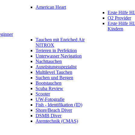
American Heart
Erste Hilfe
O2 Provider
Erste Hilfe 
Kindern
eginner
Tauchen mit Enriched Air
NITROX
Terieren in Perfektion
Unterwasser Navigation
Nachttauchen
Ausrüstungsspezialist
Multilevel Tauchen
Suchen und Bergen
Bootstauchen
Scuba Review
Scooter
UW-Fotografie
Fish - Identifikation (ID)
Shore/Beach Diver
DSMB Diver
Atemtechnik (CMAS)