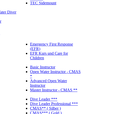
TEC Sidemount
ter Diver
r
Emergency First Response
(EFR)
EFR Kurs und Care for
Children
Basic Instructor
Open Water Instructor - CMAS
*
Advanced Open Water
Instructor
Master Instructor - CMAS **
Dive Leader ***
Dive Leader Professional ***
CMAS** ( Silber )
CMAS*** ( Gold )