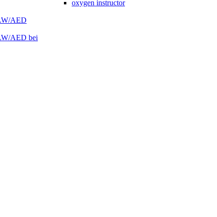
oxygen instructor
 HLW/AED
HLW/AED bei