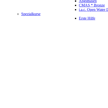
Angsthasen
CMAS * Bronze
i.a.c. Open Water 
Spezialkurse
Erste Hilfe