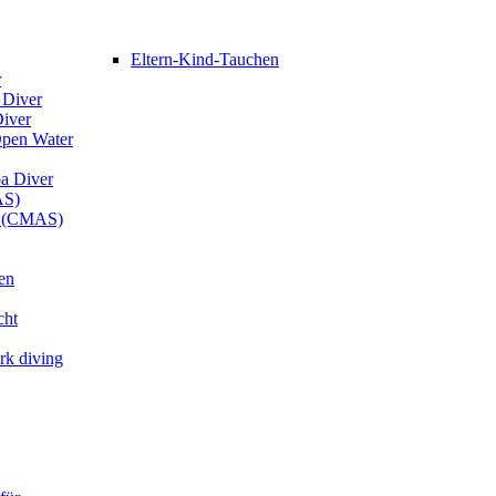
Eltern-Kind-Tauchen
r
 Diver
Diver
Open Water
ba Diver
AS)
er (CMAS)
en
cht
rk diving