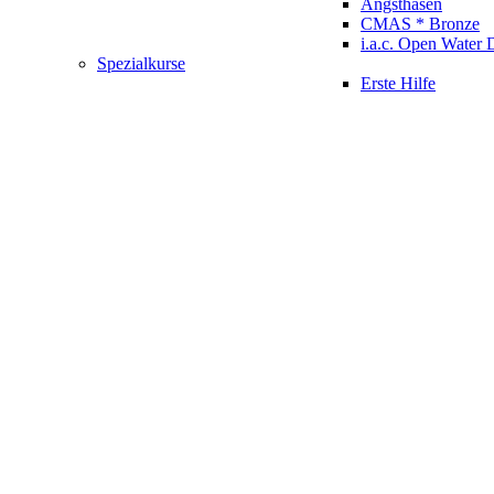
Angsthasen
CMAS * Bronze
i.a.c. Open Water 
Spezialkurse
Erste Hilfe