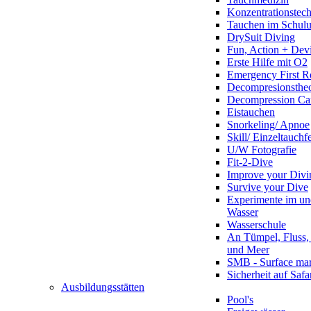
Konzentrationstec
Tauchen im Schulun
DrySuit Diving
Fun, Action + Devi
Erste Hilfe mit O2
Emergency First R
Decompresionstheo
Decompression Ca
Eistauchen
Snorkeling/ Apnoe
Skill/ Einzeltauchf
U/W Fotografie
Fit-2-Dive
Improve your Divi
Survive your Dive
Experimente im un
Wasser
Wasserschule
An Tümpel, Fluss,
und Meer
SMB - Surface ma
Sicherheit auf Safa
Ausbildungsstätten
Pool's