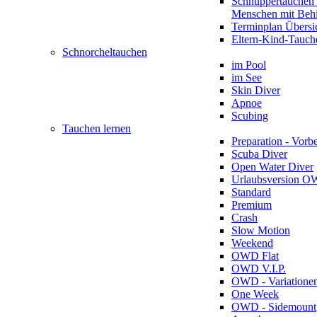
Schnuppertauchen 
Menschen mit Beh
Terminplan Übersi
Eltern-Kind-Tauch
Schnorcheltauchen
im Pool
im See
Skin Diver
Apnoe
Scubing
Tauchen lernen
Preparation - Vorb
Scuba Diver
Open Water Diver
Urlaubsversion 
Standard
Premium
Crash
Slow Motion
Weekend
OWD Flat
OWD V.I.P.
OWD - Variatione
One Week
OWD - Sidemount