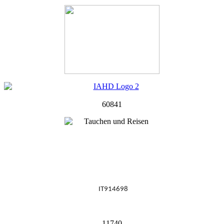
60841
IT914698
11740