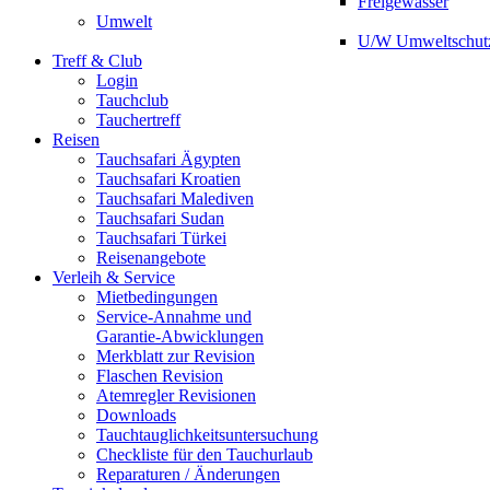
Freigewässer
Umwelt
U/W Umweltschut
Treff & Club
Login
Tauchclub
Tauchertreff
Reisen
Tauchsafari Ägypten
Tauchsafari Kroatien
Tauchsafari Malediven
Tauchsafari Sudan
Tauchsafari Türkei
Reisenangebote
Verleih & Service
Mietbedingungen
Service-Annahme und
Garantie-Abwicklungen
Merkblatt zur Revision
Flaschen Revision
Atemregler Revisionen
Downloads
Tauchtauglichkeitsuntersuchung
Checkliste für den Tauchurlaub
Reparaturen / Änderungen