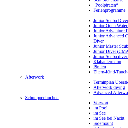
„Poolpiraten“
Ferienprogramme
Junior Scuba Dive
Junior Open Water
Junior Adventure 
Junior Advanced 
Diver
Junior Master Scu
Junior Diver (CM
Junior Scuba div
Klabautermann
Piraten
Eltern-Kind-Tauch
Afterwork
Terminplan Übersi
Afterwork diving
Advanced Afterwo
Schnuppertauchen
Vorwort
im Pool
im See
im See bei Nacht
Sidemount