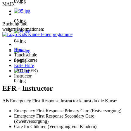
09.jpg
MAIN
05.jpg
Buchung und
weitere Informationen:
04.jpg
Home
Tauchschule
Spezialkurse
06.jpg
Erste Hilfe
PADI (EFR)
Instructor
02.jpg
EFR - Instructor
Als Emergency First Response Instructor kannst du die Kurse:
Emergency First Response Primary Care (Erstversorgung)
Emergency First Response Secondary Care
(Zweitversorgung)
Care for Children (Versorgung von Kindern)