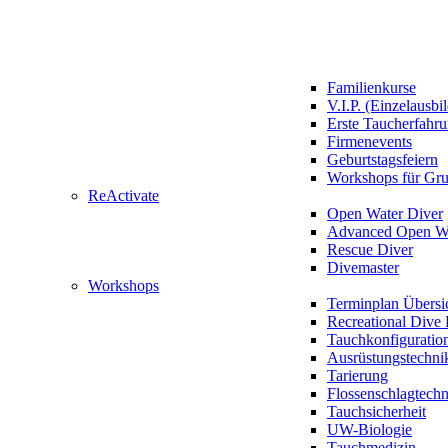
Familienkurse
V.I.P. (Einzelausbi
Erste Taucherfahr
Firmenevents
Geburtstagsfeiern
Workshops für Gr
ReActivate
Open Water Diver
Advanced Open Wa
Rescue Diver
Divemaster
Workshops
Terminplan Übersi
Recreational Dive 
Tauchkonfiguratio
Ausrüstungstechni
Tarierung
Flossenschlagtech
Tauchsicherheit
UW-Biologie
Tauchmedizin