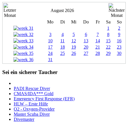
August 2026
Mo
Di
Mi
Do
Fr
Sa
So
1
2
3
4
5
6
7
8
9
10
11
12
13
14
15
16
17
18
19
20
21
22
23
24
25
26
27
28
29
30
31
Sei ein sicherer Taucher
PADI Rescue Diver
CMAS/IDA*** Gold
Emergency First Response (EFR)
HLW – Erste Hilfe
O2 - Oxygen-Provider
Master Scuba Diver
Divemaster