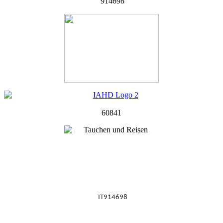
914698
60841
IT914698