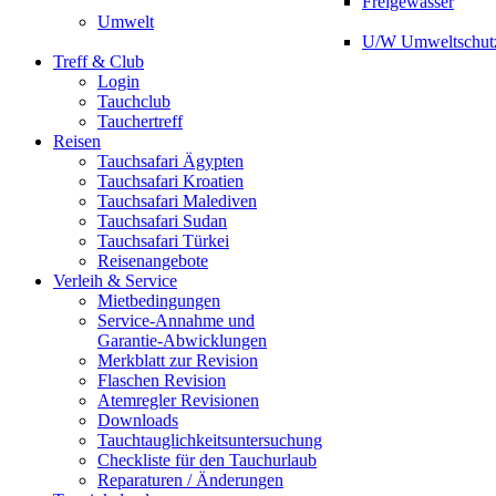
Freigewässer
Umwelt
U/W Umweltschut
Treff & Club
Login
Tauchclub
Tauchertreff
Reisen
Tauchsafari Ägypten
Tauchsafari Kroatien
Tauchsafari Malediven
Tauchsafari Sudan
Tauchsafari Türkei
Reisenangebote
Verleih & Service
Mietbedingungen
Service-Annahme und
Garantie-Abwicklungen
Merkblatt zur Revision
Flaschen Revision
Atemregler Revisionen
Downloads
Tauchtauglichkeitsuntersuchung
Checkliste für den Tauchurlaub
Reparaturen / Änderungen