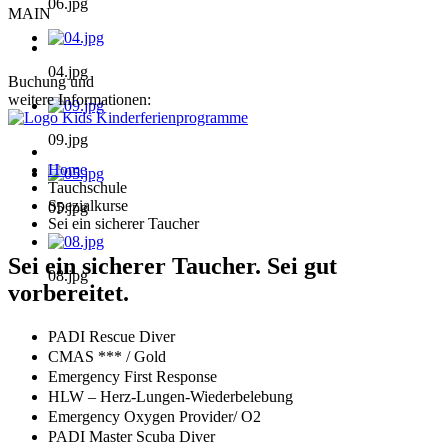
06.jpg
MAIN
04.jpg
Buchung und
weitere Informationen:
09.jpg
Home
Tauchschule
Spezialkurse
05.jpg
Sei ein sicherer Taucher
Sei ein sicherer Taucher. Sei gut
08.jpg
vorbereitet.
PADI Rescue Diver
CMAS *** / Gold
Emergency First Response
HLW – Herz-Lungen-Wiederbelebung
Emergency Oxygen Provider/ O2
PADI Master Scuba Diver