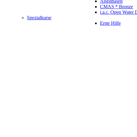
Angsthasen
CMAS * Bronze
i.a.c. Open Water 
Spezialkurse
Erste Hilfe