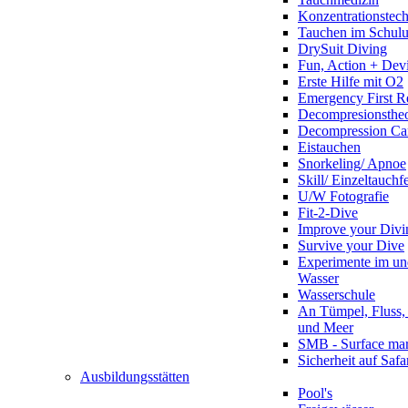
Konzentrationstec
Tauchen im Schulun
DrySuit Diving
Fun, Action + Devi
Erste Hilfe mit O2
Emergency First R
Decompresionstheo
Decompression Ca
Eistauchen
Snorkeling/ Apnoe
Skill/ Einzeltauchf
U/W Fotografie
Fit-2-Dive
Improve your Divi
Survive your Dive
Experimente im un
Wasser
Wasserschule
An Tümpel, Fluss,
und Meer
SMB - Surface ma
Sicherheit auf Safa
Ausbildungsstätten
Pool's