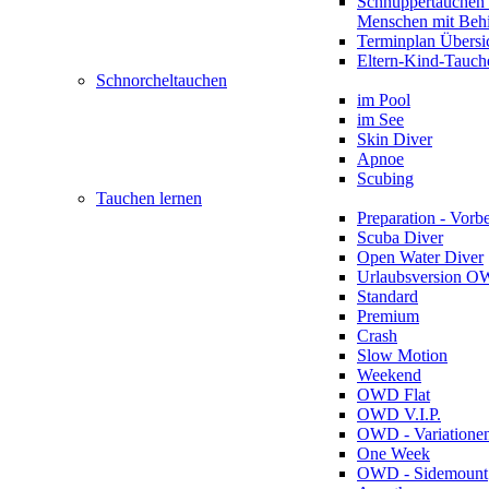
Schnuppertauchen 
Menschen mit Beh
Terminplan Übersi
Eltern-Kind-Tauch
Schnorcheltauchen
im Pool
im See
Skin Diver
Apnoe
Scubing
Tauchen lernen
Preparation - Vorb
Scuba Diver
Open Water Diver
Urlaubsversion 
Standard
Premium
Crash
Slow Motion
Weekend
OWD Flat
OWD V.I.P.
OWD - Variatione
One Week
OWD - Sidemount