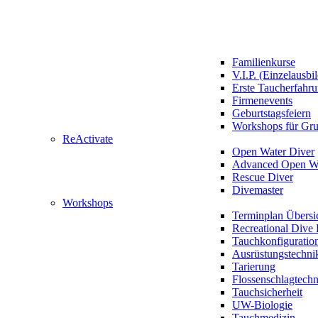
Familienkurse
V.I.P. (Einzelausbi
Erste Taucherfahr
Firmenevents
Geburtstagsfeiern
Workshops für Gr
ReActivate
Open Water Diver
Advanced Open Wa
Rescue Diver
Divemaster
Workshops
Terminplan Übersi
Recreational Dive 
Tauchkonfiguratio
Ausrüstungstechni
Tarierung
Flossenschlagtech
Tauchsicherheit
UW-Biologie
Tauchmedizin