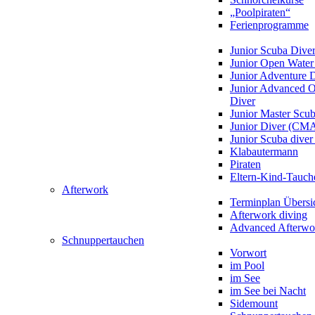
„Poolpiraten“
Ferienprogramme
Junior Scuba Dive
Junior Open Water
Junior Adventure 
Junior Advanced 
Diver
Junior Master Scu
Junior Diver (CM
Junior Scuba div
Klabautermann
Piraten
Eltern-Kind-Tauch
Afterwork
Terminplan Übersi
Afterwork diving
Advanced Afterwo
Schnuppertauchen
Vorwort
im Pool
im See
im See bei Nacht
Sidemount