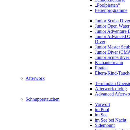
„Poolpiraten“
Ferienprogramme
Junior Scuba Dive
Junior Open Water
Junior Adventure 
Junior Advanced 
Diver
Junior Master Scu
Junior Diver (CM
Junior Scuba div
Klabautermann
Piraten
Eltern-Kind-Tauch
Afterwork
Terminplan Übersi
Afterwork diving
Advanced Afterwo
Schnuppertauchen
Vorwort
im Pool
im See
im See bei Nacht
Sidemount