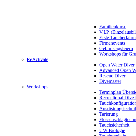
Familienkurse
V.I.P. (Einzelausbi
Erste Taucherfahr
Firmenevents
Geburtstagsfeiern
Workshops für Gr
ReActivate
Open Water Diver
Advanced Open Wa
Rescue Diver
Divemaster
Workshops
Terminplan Übersi
Recreational Dive 
Tauchkonfiguratio
Ausrüstungstechni
Tarierung
Flossenschlagtech
Tauchsicherheit
UW-Biologie
Tauchmedizin