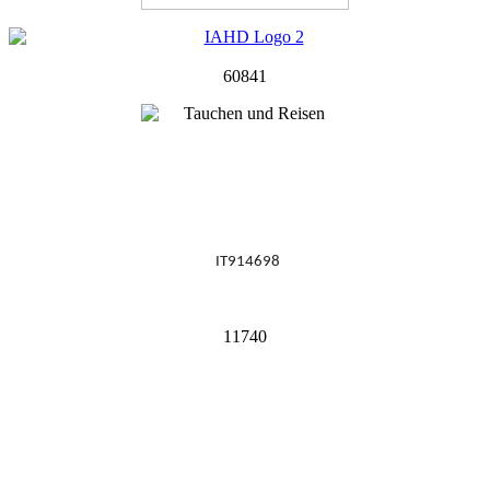
60841
IT914698
11740