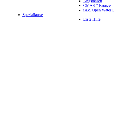
Angsthasen
CMAS * Bronze
i.a.c. Open Water 
Spezialkurse
Erste Hilfe