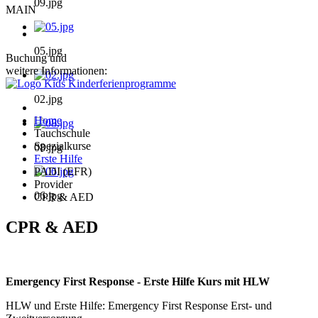
09.jpg
MAIN
05.jpg
Buchung und
weitere Informationen:
02.jpg
Home
Tauchschule
Spezialkurse
08.jpg
Erste Hilfe
PADI (EFR)
Provider
06.jpg
CPR & AED
CPR & AED
Emergency First Response - Erste Hilfe Kurs mit HLW
HLW und Erste Hilfe: Emergency First Response Erst- und