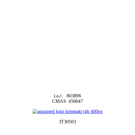
i.a.c. 803896
CMAS 450647
IT30503