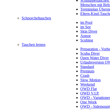
Schnuppertauchen 
Menschen mit Beh
Terminplan Übersi
Eltern-Kind-Tauch
Schnorcheltauchen
im Pool
im See
Skin Diver
Apnoe
Scubing
Tauchen lernen
Preparation - Vorb
Scuba Diver
Open Water Diver
Urlaubsversion 
Standard
Premium
Crash
Slow Motion
Weekend
OWD Flat
OWD V.I.P.
OWD - Variatione
One Week
OWD - Sidemount