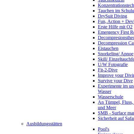
Konzentrationstec
Tauchen im Schulun
DrySuit Diving
Fun, Action + Devi
Erste Hilfe mit O2
Emergency First R
Decompresionstheo
Decompression Ca
Eistauchen
Snorkeling/ Apnoe
Skill/ Einzeltauchf
U/W Fotografie
Fit-2-Dive
Improve your Divi
Survive your Dive
Experimente im un
Wasser
Wasserschule
An Tümpel, Fluss,
und Meer
SMB - Surface ma
Sicherheit auf Safa
Ausbildungsstätten
Pool's