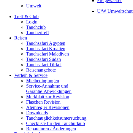
Freigewässer
Umwelt
U/W Umweltschut
Treff & Club
Login
Tauchclub
Tauchertreff
Reisen
Tauchsafari Ägypten
Tauchsafari Kroatien
Tauchsafari Malediven
Tauchsafari Sudan
Tauchsafari Türkei
Reisenangebote
Verleih & Service
Mietbedingungen
Service-Annahme und
Garantie-Abwicklungen
Merkblatt zur Revision
Flaschen Revision
Atemregler Revisionen
Downloads
Tauchtauglichkeitsuntersuchung
Checkliste für den Tauchurlaub
Reparaturen / Änderungen