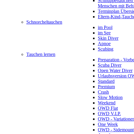
Schnuppertauchen 
Menschen mit Beh
Terminplan Übersi
Eltern-Kind-Tauch
Schnorcheltauchen
im Pool
im See
Skin Diver
Apnoe
Scubing
Tauchen lernen
Preparation - Vorb
Scuba Diver
Open Water Diver
Urlaubsversion 
Standard
Premium
Crash
Slow Motion
Weekend
OWD Flat
OWD V.I.P.
OWD - Variatione
One Week
OWD - Sidemount