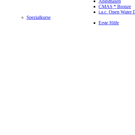
Angsthasen
CMAS * Bronze
i.a.c. Open Water 
Spezialkurse
Erste Hilfe