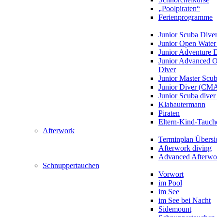
„Poolpiraten“
Ferienprogramme
Junior Scuba Dive
Junior Open Water
Junior Adventure 
Junior Advanced 
Diver
Junior Master Scu
Junior Diver (CM
Junior Scuba div
Klabautermann
Piraten
Eltern-Kind-Tauch
Afterwork
Terminplan Übersi
Afterwork diving
Advanced Afterwo
Schnuppertauchen
Vorwort
im Pool
im See
im See bei Nacht
Sidemount