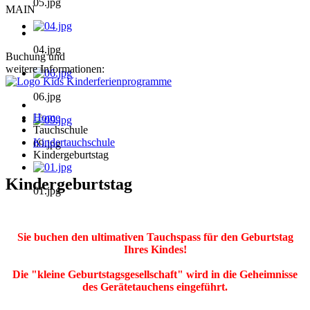
05.jpg
MAIN
04.jpg
Buchung und
weitere Informationen:
06.jpg
Home
Tauchschule
Kindertauchschule
09.jpg
Kindergeburtstag
Kindergeburtstag
01.jpg
Sie buchen den ultimativen Tauchspass für den Geburtstag
Ihres Kindes!
Die "kleine Geburtstagsgesellschaft" wird in die Geheimnisse
des Gerätetauchens eingeführt.