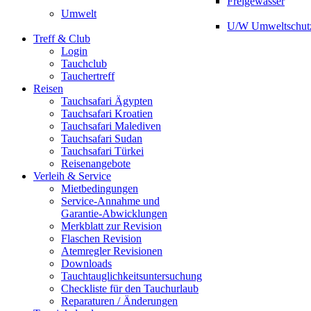
Freigewässer
Umwelt
U/W Umweltschut
Treff & Club
Login
Tauchclub
Tauchertreff
Reisen
Tauchsafari Ägypten
Tauchsafari Kroatien
Tauchsafari Malediven
Tauchsafari Sudan
Tauchsafari Türkei
Reisenangebote
Verleih & Service
Mietbedingungen
Service-Annahme und
Garantie-Abwicklungen
Merkblatt zur Revision
Flaschen Revision
Atemregler Revisionen
Downloads
Tauchtauglichkeitsuntersuchung
Checkliste für den Tauchurlaub
Reparaturen / Änderungen