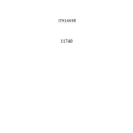
IT914698
11740