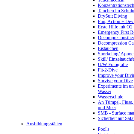
Konzentrationstec
Tauchen im Schulun
DrySuit Diving
Fun, Action + Devi
Erste Hilfe mit O2
Emergency First R
Decompresionstheo
Decompression Ca
Eistauchen
Snorkeling/ Apnoe
Skill/ Einzeltauchf
U/W Fotografie
Fit-2-Dive
Improve your Divi
Survive your Dive
Experimente im un
Wasser
Wasserschule
An Tümpel, Fluss,
und Meer
SMB - Surface ma
Sicherheit auf Safa
Ausbildungsstätten
Pool's