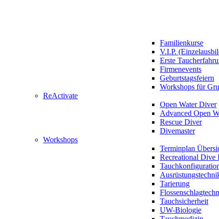
Familienkurse
V.I.P. (Einzelausbi
Erste Taucherfahr
Firmenevents
Geburtstagsfeiern
Workshops für Gr
ReActivate
Open Water Diver
Advanced Open Wa
Rescue Diver
Divemaster
Workshops
Terminplan Übersi
Recreational Dive 
Tauchkonfiguratio
Ausrüstungstechni
Tarierung
Flossenschlagtech
Tauchsicherheit
UW-Biologie
Tauchmedizin