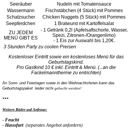
Seeräuber
Nudeln mit Tomatensauce
Wassermann
Fischstäbchen (4 Stück) mit Pommes
Schatzsucher
Chicken Nuggets (5 Stück) mit Pommes
Seepferdchen
1 Bratwurst mit Kartoffelsalat
- 1 Getränk 0,2l (Apfelsaftschorle, Wasser,
ZU JEDEM
Spezi, Zitronen-/Orangenlimo)
MENÜ GIBT ES
- 1 Eis zur Auswahl bis 1,20€.
3 Stunden Party zu coolen Preisen
Kostenloser Eintritt sowie ein kostenloses Menü für das
Geburtstagskind.
Pro Gastkind 10 € inkl. Eintritt & Menü. (...an die
Fackelmanntherme zu entrichten)
An Sonn- und Feiertagen sowie in den Weihnachtsferien kann das
Geburtstagspaket leider nich
t gebucht werden!
***
Weitere Bäder auf Anfrage:
-
Feucht
- Hasssfurt
(separates Angebot anfordern)