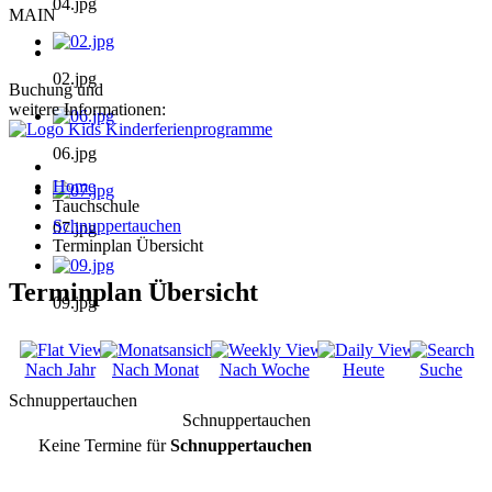
04.jpg
MAIN
02.jpg
Buchung und
weitere Informationen:
06.jpg
Home
Tauchschule
Schnuppertauchen
07.jpg
Terminplan Übersicht
Terminplan Übersicht
09.jpg
Nach Jahr
Nach Monat
Nach Woche
Heute
Suche
Schnuppertauchen
Schnuppertauchen
Keine Termine für
Schnuppertauchen