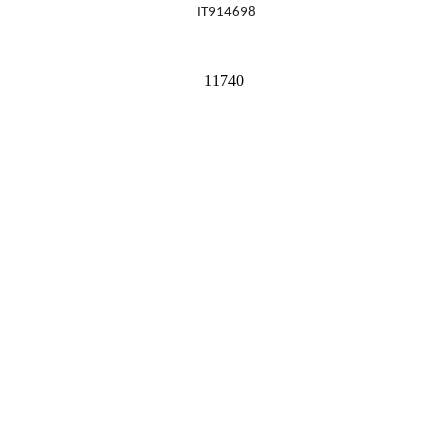
IT914698
11740