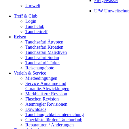
Freigewässer
Umwelt
U/W Umweltschut
Treff & Club
Login
Tauchclub
Tauchertreff
Reisen
Tauchsafari Ägypten
Tauchsafari Kroatien
Tauchsafari Malediven
Tauchsafari Sudan
Tauchsafari Türkei
Reisenangebote
Verleih & Service
Mietbedingungen
Service-Annahme und
Garantie-Abwicklungen
Merkblatt zur Revision
Flaschen Revision
Atemregler Revisionen
Downloads
Tauchtauglichkeitsuntersuchung
Checkliste für den Tauchurlaub
Reparaturen / Änderungen