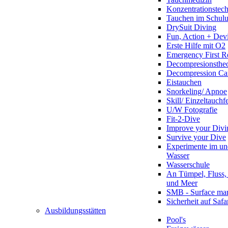
Konzentrationstec
Tauchen im Schulun
DrySuit Diving
Fun, Action + Devi
Erste Hilfe mit O2
Emergency First R
Decompresionstheo
Decompression Ca
Eistauchen
Snorkeling/ Apnoe
Skill/ Einzeltauchf
U/W Fotografie
Fit-2-Dive
Improve your Divi
Survive your Dive
Experimente im un
Wasser
Wasserschule
An Tümpel, Fluss,
und Meer
SMB - Surface ma
Sicherheit auf Safa
Ausbildungsstätten
Pool's