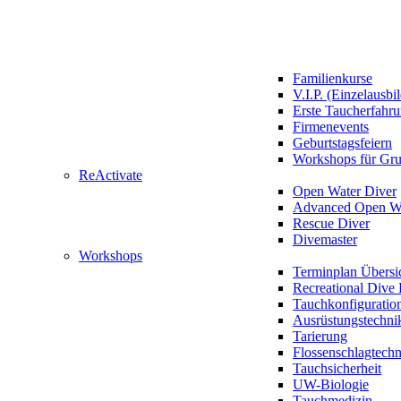
Familienkurse
V.I.P. (Einzelausbi
Erste Taucherfahr
Firmenevents
Geburtstagsfeiern
Workshops für Gr
ReActivate
Open Water Diver
Advanced Open Wa
Rescue Diver
Divemaster
Workshops
Terminplan Übersi
Recreational Dive 
Tauchkonfiguratio
Ausrüstungstechni
Tarierung
Flossenschlagtech
Tauchsicherheit
UW-Biologie
Tauchmedizin