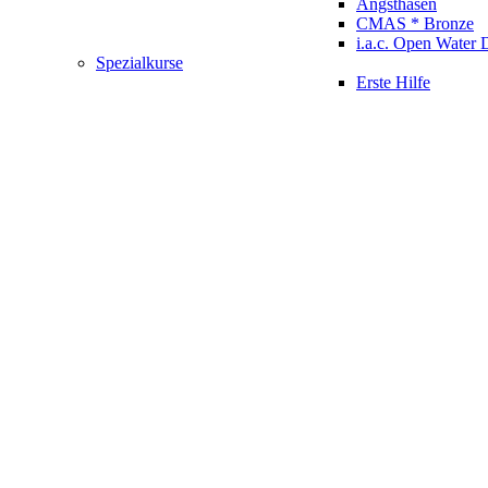
Angsthasen
CMAS * Bronze
i.a.c. Open Water 
Spezialkurse
Erste Hilfe