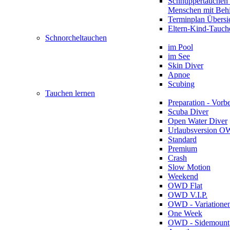
Schnuppertauchen 
Menschen mit Beh
Terminplan Übersi
Eltern-Kind-Tauch
Schnorcheltauchen
im Pool
im See
Skin Diver
Apnoe
Scubing
Tauchen lernen
Preparation - Vorb
Scuba Diver
Open Water Diver
Urlaubsversion 
Standard
Premium
Crash
Slow Motion
Weekend
OWD Flat
OWD V.I.P.
OWD - Variatione
One Week
OWD - Sidemount