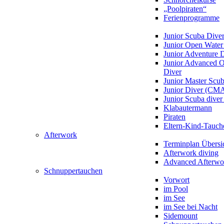
„Poolpiraten“
Ferienprogramme
Junior Scuba Dive
Junior Open Water
Junior Adventure 
Junior Advanced 
Diver
Junior Master Scu
Junior Diver (CM
Junior Scuba div
Klabautermann
Piraten
Eltern-Kind-Tauch
Afterwork
Terminplan Übersi
Afterwork diving
Advanced Afterwo
Schnuppertauchen
Vorwort
im Pool
im See
im See bei Nacht
Sidemount