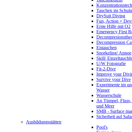
Konzentrationstec
Tauchen im Schulun
DrySuit Diving
Fun, Action + Devi
Erste Hilfe mit O2
Emergency First R
Decompresionstheo
Decompression Ca
Eistauchen
Snorkeling/ Apnoe
Skill/ Einzeltauchf
U/W Fotografie
Fit-2-Dive
Improve your Divi
Survive your Dive
Experimente im un
Wasser
Wasserschule
An Tümpel, Fluss,
und Meer
SMB - Surface ma
Sicherheit auf Safa
Ausbildungsstätten
Pool's