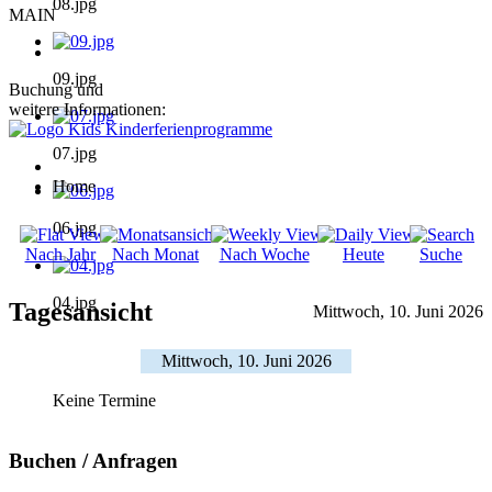
08.jpg
MAIN
09.jpg
Buchung und
weitere Informationen:
07.jpg
Home
06.jpg
Nach Jahr
Nach Monat
Nach Woche
Heute
Suche
04.jpg
Tagesansicht
Mittwoch, 10. Juni 2026
Mittwoch, 10. Juni 2026
Keine Termine
Buchen / Anfragen