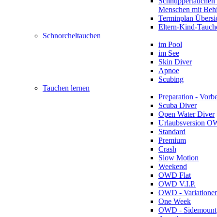
Schnuppertauchen 
Menschen mit Beh
Terminplan Übersi
Eltern-Kind-Tauch
Schnorcheltauchen
im Pool
im See
Skin Diver
Apnoe
Scubing
Tauchen lernen
Preparation - Vorb
Scuba Diver
Open Water Diver
Urlaubsversion 
Standard
Premium
Crash
Slow Motion
Weekend
OWD Flat
OWD V.I.P.
OWD - Variatione
One Week
OWD - Sidemount