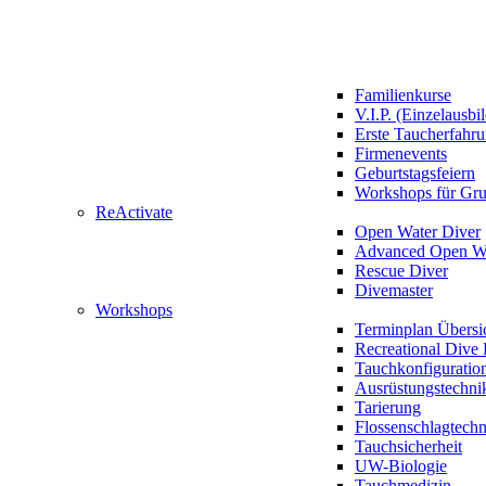
Familienkurse
V.I.P. (Einzelausbi
Erste Taucherfahr
Firmenevents
Geburtstagsfeiern
Workshops für Gr
ReActivate
Open Water Diver
Advanced Open Wa
Rescue Diver
Divemaster
Workshops
Terminplan Übersi
Recreational Dive 
Tauchkonfiguratio
Ausrüstungstechni
Tarierung
Flossenschlagtech
Tauchsicherheit
UW-Biologie
Tauchmedizin