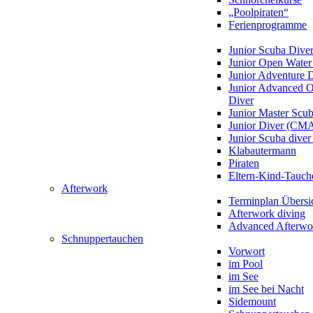
„Poolpiraten“
Ferienprogramme
Junior Scuba Dive
Junior Open Water
Junior Adventure 
Junior Advanced 
Diver
Junior Master Scu
Junior Diver (CM
Junior Scuba div
Klabautermann
Piraten
Eltern-Kind-Tauch
Afterwork
Terminplan Übersi
Afterwork diving
Advanced Afterwo
Schnuppertauchen
Vorwort
im Pool
im See
im See bei Nacht
Sidemount