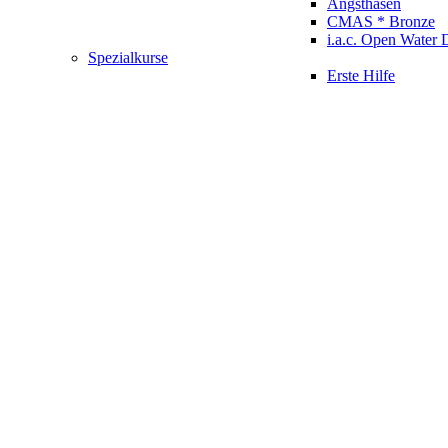
Angsthasen
CMAS * Bronze
i.a.c. Open Water 
Spezialkurse
Erste Hilfe