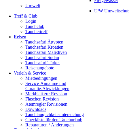
Freigewässer
Umwelt
U/W Umweltschut
Treff & Club
Login
Tauchclub
Tauchertreff
Reisen
Tauchsafari Ägypten
Tauchsafari Kroatien
Tauchsafari Malediven
Tauchsafari Sudan
Tauchsafari Türkei
Reisenangebote
Verleih & Service
Mietbedingungen
Service-Annahme und
Garantie-Abwicklungen
Merkblatt zur Revision
Flaschen Revision
Atemregler Revisionen
Downloads
Tauchtauglichkeitsuntersuchung
Checkliste für den Tauchurlaub
Reparaturen / Änderungen