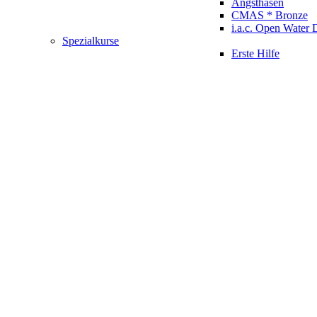
Angsthasen
CMAS * Bronze
i.a.c. Open Water 
Spezialkurse
Erste Hilfe