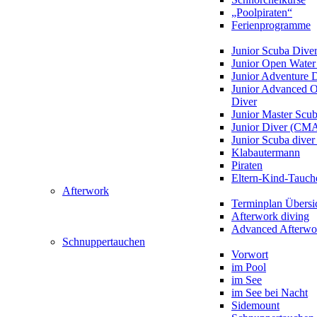
„Poolpiraten“
Ferienprogramme
Junior Scuba Dive
Junior Open Water
Junior Adventure 
Junior Advanced 
Diver
Junior Master Scu
Junior Diver (CM
Junior Scuba div
Klabautermann
Piraten
Eltern-Kind-Tauch
Afterwork
Terminplan Übersi
Afterwork diving
Advanced Afterwo
Schnuppertauchen
Vorwort
im Pool
im See
im See bei Nacht
Sidemount