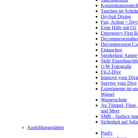
Konzentrationstec
Tauchen im Schulun
DrySuit Diving
Fun, Action + Devi
Erste Hilfe mit O2
Emergency First R
Decompresionstheo
Decompression Ca
Eistauchen
Snorkeling/ Apnoe
Skill/ Einzeltauchf
U/W Fotografie
Fit-2-Dive
Improve your Divi
Survive your Dive
Experimente im un
Wasser
Wasserschule
An Tümpel, Fluss,
und Meer
SMB - Surface ma
Sicherheit auf Safa
Ausbildungsstätten
Pool's