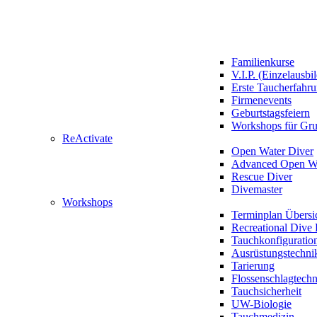
Familienkurse
V.I.P. (Einzelausbi
Erste Taucherfahr
Firmenevents
Geburtstagsfeiern
Workshops für Gr
ReActivate
Open Water Diver
Advanced Open Wa
Rescue Diver
Divemaster
Workshops
Terminplan Übersi
Recreational Dive 
Tauchkonfiguratio
Ausrüstungstechni
Tarierung
Flossenschlagtech
Tauchsicherheit
UW-Biologie
Tauchmedizin