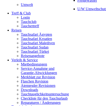
Freigewässer
Umwelt
U/W Umweltschut
Treff & Club
Login
Tauchclub
Tauchertreff
Reisen
Tauchsafari Ägypten
Tauchsafari Kroatien
Tauchsafari Malediven
Tauchsafari Sudan
Tauchsafari Türkei
Reisenangebote
Verleih & Service
Mietbedingungen
Service-Annahme und
Garantie-Abwicklungen
Merkblatt zur Revision
Flaschen Revision
Atemregler Revisionen
Downloads
Tauchtauglichkeitsuntersuchung
Checkliste für den Tauchurlaub
Reparaturen / Änderungen