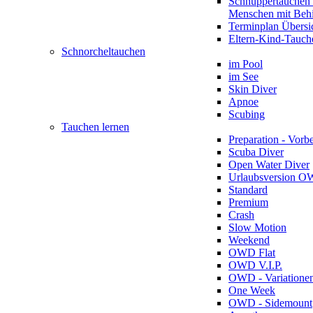
Schnuppertauchen 
Menschen mit Beh
Terminplan Übersi
Eltern-Kind-Tauch
Schnorcheltauchen
im Pool
im See
Skin Diver
Apnoe
Scubing
Tauchen lernen
Preparation - Vorb
Scuba Diver
Open Water Diver
Urlaubsversion 
Standard
Premium
Crash
Slow Motion
Weekend
OWD Flat
OWD V.I.P.
OWD - Variatione
One Week
OWD - Sidemount