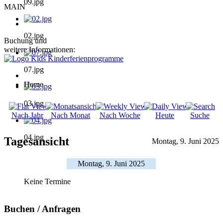
09.jpg
MAIN
02.jpg
Buchung und
weitere Informationen:
07.jpg
Home
03.jpg
Nach Jahr
Nach Monat
Nach Woche
Heute
Suche
04.jpg
Tagesansicht
Montag, 9. Juni 2025
Montag, 9. Juni 2025
Keine Termine
Buchen / Anfragen